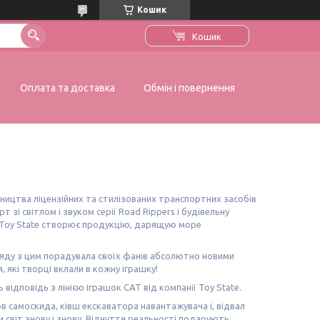
Кошик
Кошик
Оплата та доставка
Обмін і повернення
обництва ліцензійних та стилізованих транспортних засобів
 зі світлом і звуком серії Road Rippers і будівельну
а, Toy State створює продукцію, дарящую море
а ряду з цим порадувала своїх фанів абсолютно новими
, які творці вклали в кожну іграшку!
відповідь з лінією іграшок CAT від компанії Toy State.
в самоскида, ківш екскаватора навантажувача і, відвал
 світ знову і знову. Відчуття реальності подарують