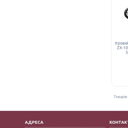
Ігрови
ZX-10
S