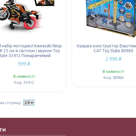
й набір мотоцикл Kawasaki Ninja
Іграшка-конструктор Баштов
R 25 см зі світлом і звуком Toy
CAT Toy State 80960
tate 33412 Помаранчевий
2 990 ₴
999 ₴
В наявності
В наявності
80960
33412