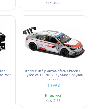
33081
л зі
Ігровий набір Автомобіль Citroen C-
ate Road
Elysee WTCC 2015 Toy State зі звуком
21721
1 199 ₴
В наявності
21721