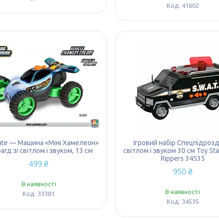
41602
ate — Машина «Міні Хамелеон»
Ігровий набір Спецпідрозді
агд зі світлом і звуком, 13 см
світлом і звуком 30 см Toy St
Rippers 34535
499 ₴
950 ₴
В наявності
В наявності
33381
34535