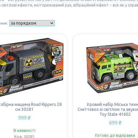
а світлові ефекти, моторизований рух, вібраційний ефект – все як у спра
збірна машина Road Rippers 28
Ігровий набір Міська техн
см 30281
Сміттєвоз зі світлом та звук
Toy State 41602
999 ₴
699 ₴
В наявності
Готово до відправки
30281