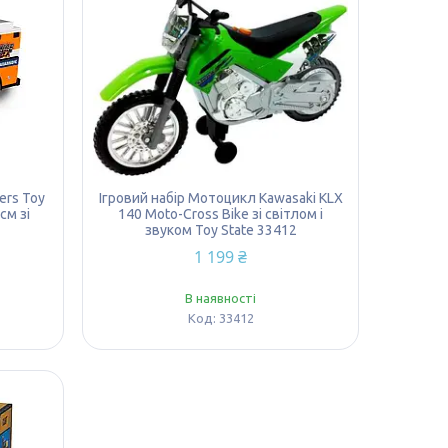
ers Toy
Ігровий набір Мотоцикл Kawasaki KLX
см зі
140 Moto-Cross Bike зі світлом і
3
звуком Toy State 33412
1 199 ₴
В наявності
33412