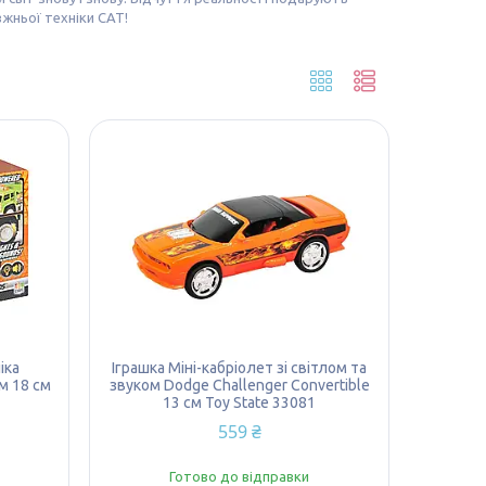
вжньої техніки CAT!
іка
Іграшка Міні-кабріолет зі світлом та
ом 18 см
звуком Dodge Challenger Convertible
13 см Toy State 33081
559 ₴
Готово до відправки