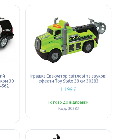
кий
Іграшка Евакуатор світлові та звукові
уком 30
ефекти Toy State 28 см 30283
34562
1 199 ₴
Готово до відправки
30283