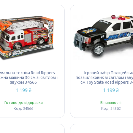
увальна техніка Road Rippers
Ігровий набір Поліцейсь
на машина 30 см зі світлом і
позашляховик зі світлом і зв
звуком 34566
см Toy State Road Rippers 
1 199 ₴
1 199 ₴
Готово до відправки
В наявності
34566
34562