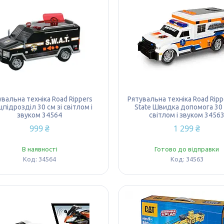
увальна техніка Road Rippers
Рятувальна техніка Road Ripp
підрозділ 30 см зі світлом і
State Швидка допомога 30 
звуком 34564
світлом і звуком 3456
999 ₴
1 299 ₴
В наявності
Готово до відправки
34564
34563