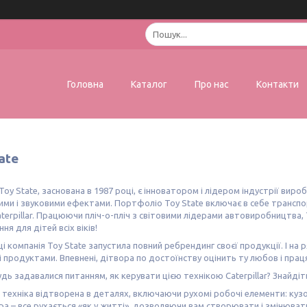
Головна
Каталог
Про нас
Контакти
ate
Toy State, заснована в 1987 році, є інноватором і лідером індустрії вир
вими і звуковими ефектами. Портфоліо Toy State включає в себе транспорт
aterpillar. Працюючи пліч-о-пліч з світовими лідерами автовиробництв
ня для дітей всіх віків!
ці компанія Toy State запустила повний ребрендинг своєї продукції. І н
 і продуктами. Впевнені, дітвора по достоїнству оцінить ту любов і праця
дь задавалися питанням, як керувати цією технікою Caterpillar? Знайдіть 
техніка відтворена в деталях, включаючи рухомі робочі елементи: кузо
а – все рухається «як у житті», дозволяючи вам створювати і змінювати