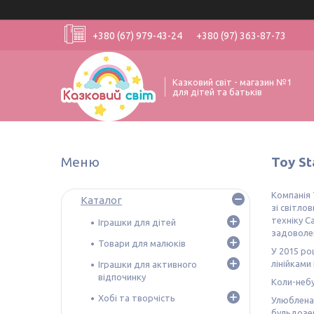
+380 (67) 979-43-24
+380 (97) 363-87-73
Казковий світ - магазин №1
для дітей та батьків
Toy St
Компанія 
Каталог
зі світло
техніку C
Іграшки для дітей
задоволен
Товари для малюків
У 2015 ро
лінійками
Іграшки для активного
відпочинку
Коли-небу
Хобі та творчість
Улюблена 
бульдозер