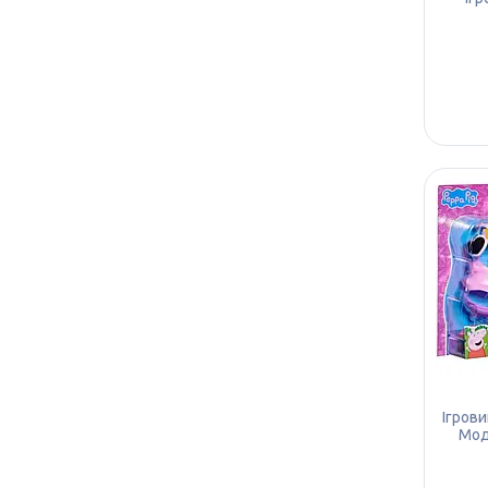
Ігрови
Мод