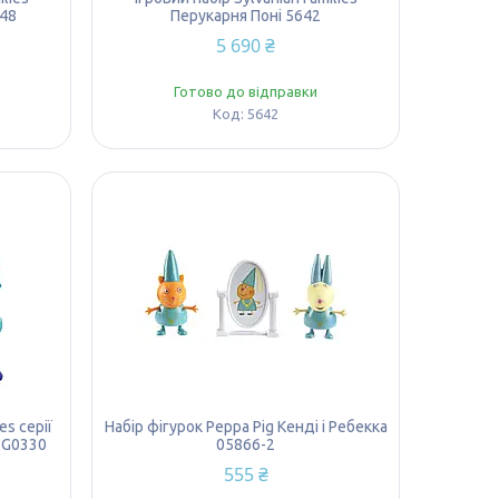
448
Перукарня Поні 5642
5 690 ₴
Готово до відправки
5642
es серії
Набір фігурок Peppa Pig Кенді і Ребекка
 G0330
05866-2
555 ₴