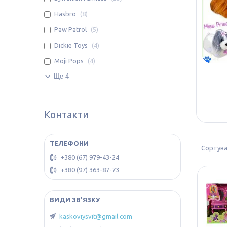
Hasbro
8
Paw Patrol
5
Dickie Toys
4
Moji Pops
4
Ще 4
Контакти
+380 (67) 979-43-24
+380 (97) 363-87-73
kaskoviysvit@gmail.com