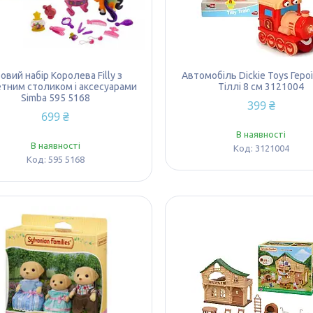
ровий набір Королева Filly з
Автомобіль Dickie Toys Герої
тним столиком і аксесуарами
Тіллі 8 см 3121004
Simba 595 5168
399 ₴
699 ₴
В наявності
В наявності
3121004
595 5168