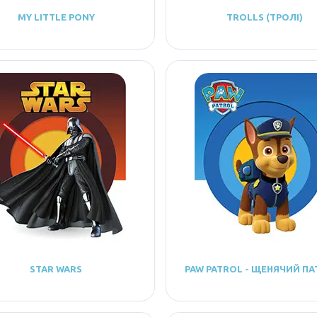
MY LITTLE PONY
TROLLS (ТРОЛІ)
STAR WARS
PAW PATROL - ЩЕНЯЧИЙ ПА