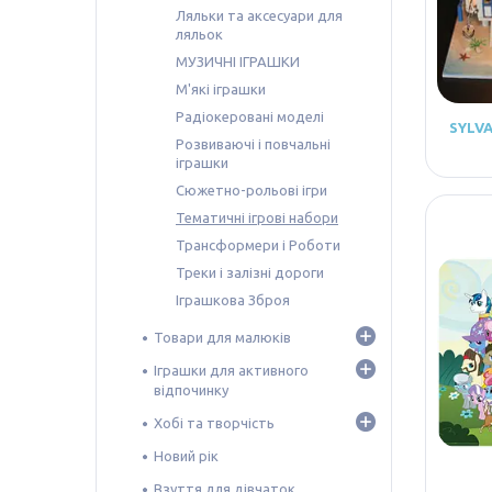
Ляльки та аксесуари для
ляльок
МУЗИЧНІ ІГРАШКИ
М'які іграшки
Радіокеровані моделі
SYLV
Розвиваючі і повчальні
іграшки
Сюжетно-рольові ігри
Тематичні ігрові набори
Трансформери і Роботи
Треки і залізні дороги
Іграшкова Зброя
Товари для малюків
Іграшки для активного
відпочинку
Хобі та творчість
Новий рік
Взуття для дівчаток