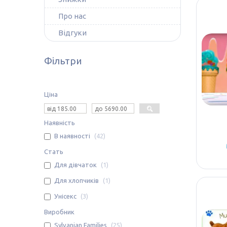
Про нас
Відгуки
Фільтри
Ціна
Наявність
В наявності
42
Стать
Для дівчаток
1
Для хлопчиків
1
Унісекс
3
Виробник
Sylvanian Families
25