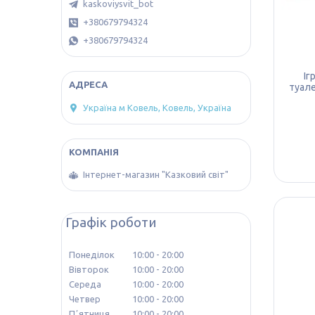
kaskoviysvit_bot
+380679794324
+380679794324
Іг
туале
Україна м Ковель, Ковель, Україна
Інтернет-магазин "Казковий світ"
Графік роботи
Понеділок
10:00
20:00
Вівторок
10:00
20:00
Середа
10:00
20:00
Четвер
10:00
20:00
Пʼятниця
10:00
20:00