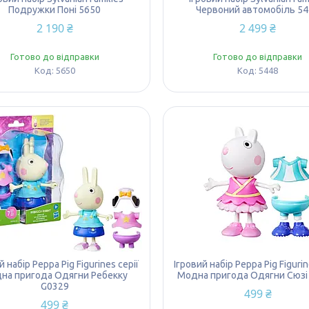
Подружки Поні 5650
Червоний автомобіль 5
2 190 ₴
2 499 ₴
Готово до відправки
Готово до відправки
5650
5448
й набір Peppa Pig Figurines серії
Ігровий набір Peppa Pig Figurin
на пригода Одягни Ребекку
Модна пригода Одягни Сюзі
G0329
499 ₴
499 ₴