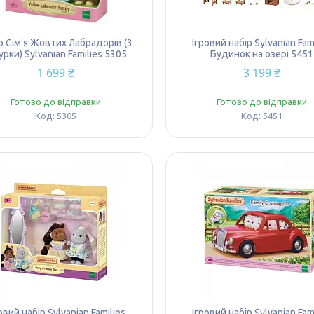
р Сім'я Жовтих Лабрадорів (3
Ігровий набір Sylvanian Fam
урки) Sylvanian Families 5305
Будинок на озері 5451
1 699 ₴
3 199 ₴
Готово до відправки
Готово до відправки
5305
5451
овий набір Sylvanian Families
Ігровий набір Sylvanian Fam