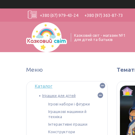
+380 (67) 979-43-24
+380 (97) 363-87-73
Казковий світ - магазин №1
для дітей та батьків
Темати
Каталог
Іграшки для дітей
Ігрові набори і фігурки
Іграшкові машинки й
техніка
Інтерактивні іграшки
Конструктори