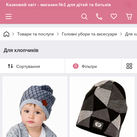
Казковий світ - магазин №1 для дітей та батьків
Товари та послуги
Головні убори та аксесуари
Для х
Для хлопчиків
Сортування
0
Фільтри