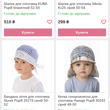
Шапка для хлопчика KUBA
Шапка для хлопчика Nikola
Pupill блакитний 52-54
Kx25 сірий 50-54
Готово до відправки
Готово до відправки
510
299
₴
₴
Купити
Купити
Бандана літня для хлопчика
Кепка сонцезахисна для
Nurek Pupill 25278.синій 50-
хлопчика Hawaje Pupill 30242
52
сірий 48-50