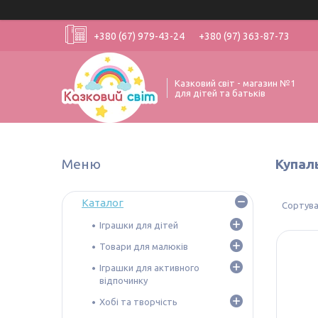
+380 (67) 979-43-24
+380 (97) 363-87-73
Казковий світ - магазин №1
для дітей та батьків
Купал
Каталог
Іграшки для дітей
Товари для малюків
Іграшки для активного
відпочинку
Хобі та творчість