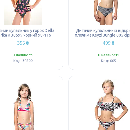
чий купальник у горох Della
Дитячий купальник із відк
rika R 30599 чорний 98-116
плечима Keyzi Jungle 005 сі
355 ₴
499 ₴
В наявності
В наявності
30599
005