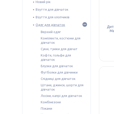
Новий рік
Взуття для дівчаток
Взуття для хлопчиків
Одяг для дівчаток
Дитя
Ma
Верхній одяг
Комплекти, костюми для
дівчаток
Сукні, туніки для дівчат
Кофти, гольфи для
дівчаток
Блузки для дівчаток
Футболки для дівчинки
Спідниці для дівчаток
Штани, джинси, шорти для
дівчаток
Лосіни, капрі для дівчаток
Комбінезони
Піжами