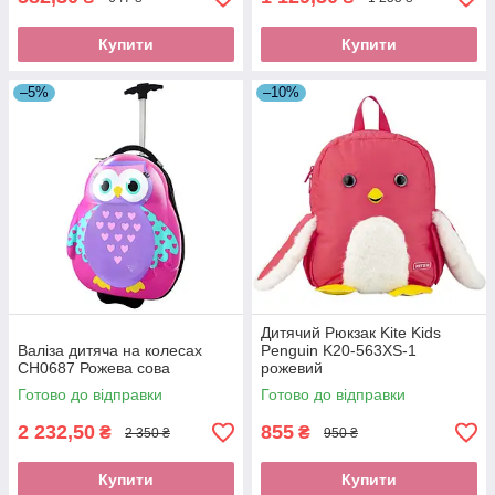
Купити
Купити
–5%
–10%
Дитячий Рюкзак Kite Kids
Валіза дитяча на колесах
Penguin K20-563XS-1
CH0687 Рожева сова
рожевий
Готово до відправки
Готово до відправки
2 232,50
855
₴
₴
2 350 ₴
950 ₴
Купити
Купити