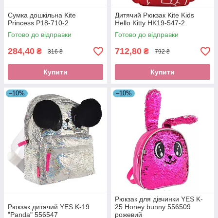
Сумка дошкільна Kite
Дитячий Рюкзак Kite Kids
Princess P18-710-2
Hello Kitty HK19-547-2
Готово до відправки
Готово до відправки
284,40
712,80
₴
₴
316 ₴
792 ₴
Купити
Купити
–10%
–10%
Рюкзак для дівчинки YES K-
Рюкзак дитячий YES K-19
25 Honey bunny 556509
"Panda" 556547
рожевий