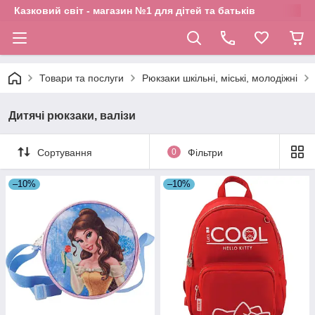
Казковий світ - магазин №1 для дітей та батьків
Товари та послуги
Рюкзаки шкільні, міські, молодіжні
Дитячі рюкзаки, валізи
Сортування
0
Фільтри
–10%
–10%