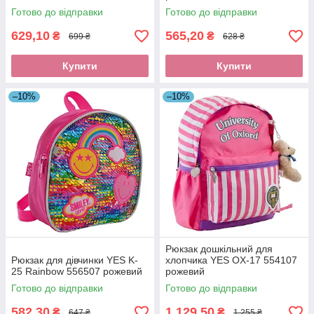
Готово до відправки
Готово до відправки
629,10
565,20
₴
₴
699 ₴
628 ₴
Купити
Купити
–10%
–10%
Рюкзак дошкільний для
Рюкзак для дівчинки YES K-
хлопчика YES OX-17 554107
25 Rainbow 556507 рожевий
рожевий
Готово до відправки
Готово до відправки
582,30
1 129,50
₴
₴
647 ₴
1 255 ₴