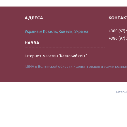
+380 (67)
Україна м Ковель, Ковель, Україна
+380 (97)
Інтернет-магазин "Казковий світ"
LENA в Волынской области - цены, товары и услуги компани