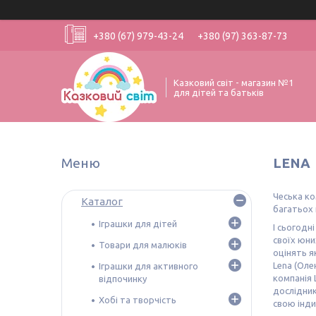
+380 (67) 979-43-24
+380 (97) 363-87-73
Казковий світ - магазин №1
для дітей та батьків
LENA
Чеська ко
Каталог
багатьох 
Іграшки для дітей
І сьогодн
своїх юни
Товари для малюків
оцінять я
Lena (Оле
Іграшки для активного
компанія 
відпочинку
дослідник
Хобі та творчість
свою інди