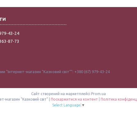
 979-43-24
 363-87-73
и "Інтернет-магазин "Казковий світ"": +380 (67) 979-43-24
Сайт створений на маркетплейсі
Prom.ua
Інтернет-магазин "Казковий світ" |
Поскаржитися на контент
|
Політика конфіденц
Select Language
▼