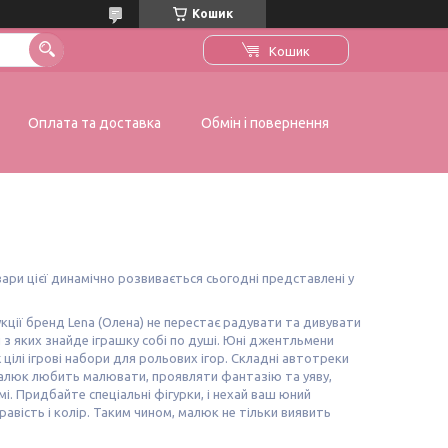
Кошик
Кошик
Оплата та доставка
Обмін і повернення
вари цієї динамічно розвивається сьогодні представлені у
укції бренд Lena (Олена) не перестає радувати та дивувати
ен з яких знайде іграшку собі по душі. Юні джентльмени
 цілі ігрові набори для рольових ігор. Складні автотреки
малюк любить малювати, проявляти фантазію та уяву,
мі. Придбайте спеціальні фігурки, і нехай ваш юний
авість і колір. Таким чином, малюк не тільки виявить