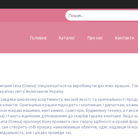
Головна
Каталог
Про нас
Контакти
мпанія Lena (Олена) спеціалізується на виробництві дитячих іграшок. То
країнах світу, включаючи Україну.
і завдяки широкому асортименту, високій якості та оригінальності прод
х клієнтів. Оригінальні іграшки підходять і хлопчикам, і дівчаткам, кож
кісні яскраві машинки, вантажівки, трактори, будівельну техніку, а також
на) стануть відмінним доповненням до скарбів гаража хлопчаки. Якщо 
Lena (Олена) пропонує йому проявити свої творчі здібності в ігровій фор
 сам створить собі іграшку, намалювавши обличчя, одяг, надавши їй яскр
відуальність, але і цікаво проведе час.