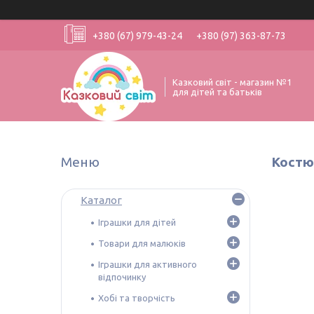
+380 (67) 979-43-24
+380 (97) 363-87-73
Казковий світ - магазин №1
для дітей та батьків
Кост
Каталог
Іграшки для дітей
Товари для малюків
Іграшки для активного
відпочинку
Хобі та творчість