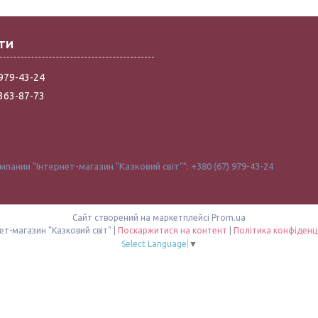
 979-43-24
 363-87-73
ании "Інтернет-магазин "Казковий світ"": +380 (67) 979-43-24
Сайт створений на маркетплейсі
Prom.ua
Інтернет-магазин "Казковий світ" |
Поскаржитися на контент
|
Політика конфіденц
Select Language
▼