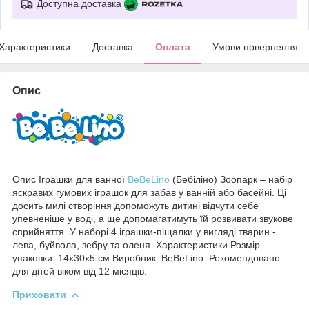
Доступна доставка
Характеристики
Доставка
Оплата
Умови повернення
Опис
Опис Іграшки для ванної
BeBeLino
(Бебіліно) Зоопарк – набір
яскравих гумових іграшок для забав у ванній або басейні. Ці
досить милі створіння допоможуть дитині відчути себе
упевненіше у воді, а ще допомагатимуть їй розвивати звукове
сприйняття. У наборі 4 іграшки-піщалки у вигляді тварин -
лева, буйвола, зебру та оленя. Характеристики Розмір
упаковки: 14х30х5 см Виробник: BeBeLino. Рекомендовано
для дітей віком від 12 місяців.
Приховати