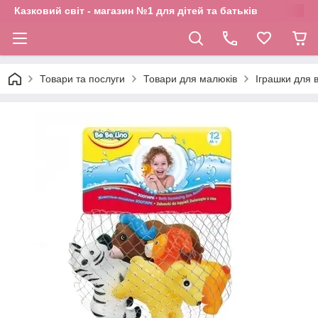
Казковий світ - магазин №1 для дітей та батьків
Товари та послуги
Товари для малюків
Іграшки для 