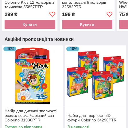
Colorino Kids 12 кольорів з
металізовані 6 кольорів
Whee
точилкою 55857PTR
32582PTR
HW1
299
199
75
₴
₴
Купити
Купити
Акційні пропозиції та новинки
–10%
–10%
Набір для дитячої творчості
розмальовка Чарівний світ
Набір для творчості 3D
Colorino 31936PTR
фігури Colorino 34296PTR
Готово до відправки
В наявності