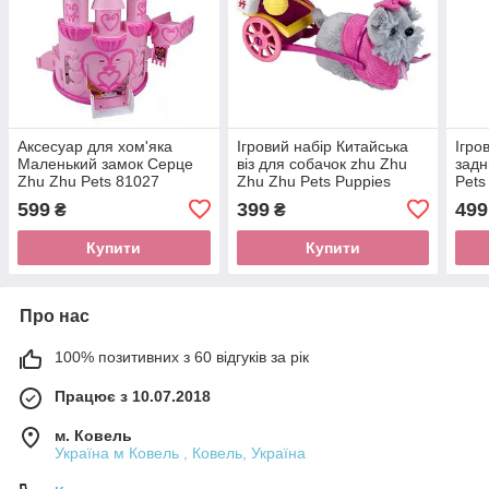
Аксесуар для хом'яка
Ігровий набір Китайська
Ігро
Маленький замок Серце
віз для собачок zhu Zhu
задн
Zhu Zhu Pets 81027
Zhu Zhu Pets Puppies
Pets
81162
599
399
499
₴
₴
Купити
Купити
Про нас
100% позитивних з 60 відгуків за рік
Працює з 10.07.2018
м. Ковель
Україна м Ковель , Ковель, Україна