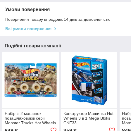
Умови повернення
Повернення товару впродовж 14 днів за домовленістю
Всі умови повернення
Подібні товари компанії
Набір із 2 машинок-
Конструктор Машинка Hot
Набі
позашляховиків серії
Wheels 3 в 1 Mega Bloks
поза
Monster Trucks Hot Wheels
CNF33
Mons
FYJ64
FYJ
849
359
849
₴
₴