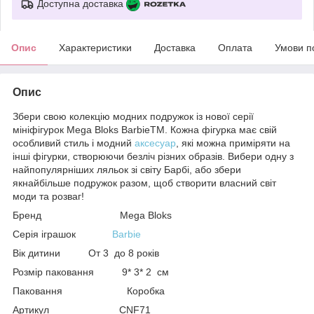
Доступна доставка
Опис
Характеристики
Доставка
Оплата
Умови п
Опис
Збери свою колекцію модних подружок із нової серії
мініфігурок Mega Bloks BarbieTM. Кожна фігурка має свій
особливий стиль і модний
аксесуар
, які можна приміряти на
інші фігурки, створюючи безліч різних образів. Вибери одну з
найпопулярніших ляльок зі світу Барбі, або збери
якнайбільше подружок разом, щоб створити власний світ
моди та розваг!
Бренд Mega Bloks
Серія іграшок
Barbie
Вік дитини От 3 до 8 років
Розмір паковання 9* 3* 2 см
Паковання Коробка
Артикул CNF71