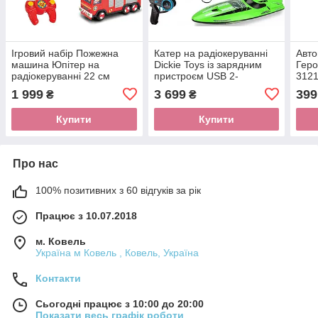
Ігровий набір Пожежна
Катер на радіокеруванні
Авто
машина Юпітер на
Dickie Toys із зарядним
Геро
радіокеруванні 22 см
пристроєм USB 2-
312
Пожежний Сем Dickie Toys
канальний 48 см 1119082
1 999
3 699
399
₴
₴
3089802
Купити
Купити
Про нас
100% позитивних з 60 відгуків за рік
Працює з 10.07.2018
м. Ковель
Україна м Ковель , Ковель, Україна
Контакти
Сьогодні працює з 10:00 до 20:00
Показати весь графік роботи