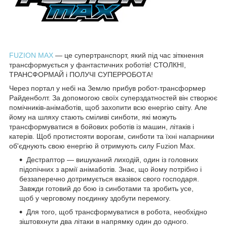
FUZION MAX
— це супертранспорт, який під час зіткнення
трансформується у фантастичних роботів! СТОЛКНІ,
ТРАНСФОРМАЙ і ПОЛУЧІ СУПЕРРОБОТА!
Через портал у небі на Землю прибув робот-трансформер
Райденболт. За допомогою своїх суперздатностей він створює
помічників-анімаботів, щоб захопити всю енергію світу. Але
йому на шляху стають сміливі синботи, які можуть
трансформуватися в бойових роботів із машин, літаків і
катерів. Щоб протистояти ворогам, синботи та їхні напарники
об'єднують свою енергію й отримують силу Fuzion Max.
Дестраптор — вишуканий лиходій, один із головних
підопічних з армії анімаботів. Знає, що йому потрібно і
беззаперечно дотримується вказівок свого господаря.
Завжди готовий до бою із синботами та зробить усе,
щоб у черговому поєдинку здобути перемогу.
Для того, щоб трансформуватися в робота, необхідно
зіштовхнути два літаки в напрямку один до одного.