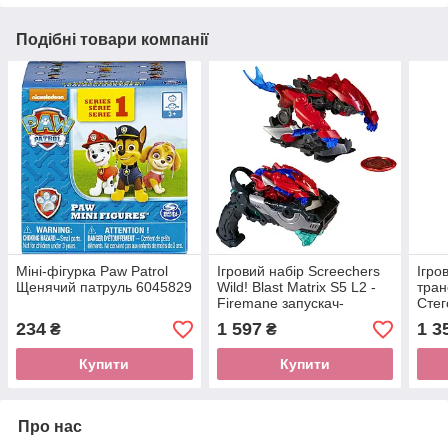
Подібні товари компанії
Міні-фігурка Paw Patrol
Ігровий набір Screechers
Ігро
Щенячий патруль 6045829
Wild! Blast Matrix S5 L2 -
тран
Firemane запускач-
Стег
бластер, машинка-
EU5
234
1 597
1 3
₴
₴
трансформер L2
EU686122
Купити
Купити
Про нас