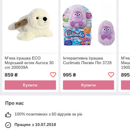
М'яка іграшка ECO
Інтерактивна іграшка
М'як
Морський котик Aurora 30
Curlimals Пінгвін Піп 3728
Мише
cm 200039A
190
859
995
895
₴
₴
Купити
Купити
Про нас
100% позитивних з 60 відгуків за рік
Працює з 10.07.2018