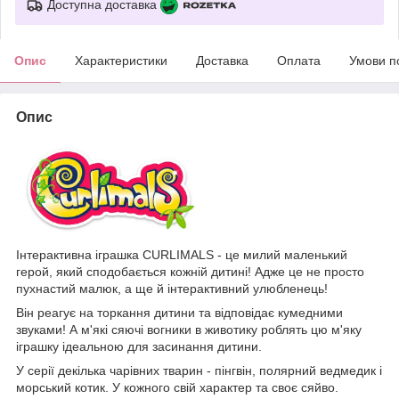
Доступна доставка
Опис
Характеристики
Доставка
Оплата
Умови п
Опис
Інтерактивна іграшка CURLIMALS - це милий маленький
герой, який сподобається кожній дитині! Адже це не просто
пухнастий малюк, а ще й інтерактивний улюбленець!
Він реагує на торкання дитини та відповідає кумедними
звуками! А м'які сяючі вогники в животику роблять цю м'яку
іграшку ідеальною для засинання дитини.
У серії декілька чарівних тварин - пінгвін, полярний ведмедик і
морський котик. У кожного свій характер та своє сяйво.