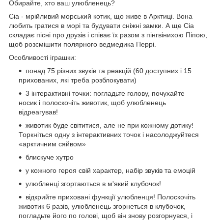
Обирайте, хто ваш улюбленець?
Сіа - мрійливий морський котик, що живе в Арктиці. Вона
любить гратися в морі та будувати сніжні замки. А ще Сіа
складає пісні про друзів і співає їх разом з пінгвінихою Піпою,
щоб розсмішити полярного ведмедика Перрі.
Особливості іграшки:
понад 75 різних звуків та реакцій (60 доступних і 15
прихованих, які треба розблокувати)
3 інтерактивні точки: погладьте голову, почухайте
носик і полоскочіть животик, щоб улюбленець
відреагував!
животик буде світитися, але не при кожному дотику!
Торкніться одну з інтерактивних точок і насолоджуйтеся
«арктичним сяйвом»
блискуче хутро
у кожного героя свій характер, набір звуків та емоцій
улюбленці згортаються в м'який клубочок!
відкрийте приховані функції улюбленця! Полоскочіть
животик 6 разів, улюбленець згорнеться в клубочок,
погладьте його по голові, щоб він знову розгорнувся, і