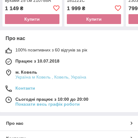
вухами 25 см 210788A
181221C
230
1 149
1 999
799
₴
₴
Купити
Купити
Про нас
100% позитивних з 60 відгуків за рік
Працює з 10.07.2018
м. Ковель
Україна м Ковель , Ковель, Україна
Контакти
Сьогодні працює з 10:00 до 20:00
Показати весь графік роботи
Про нас