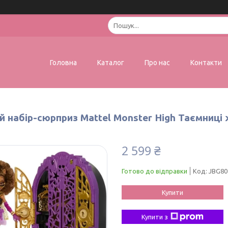
Головна
Каталог
Про нас
Контакти
ий набір-сюрприз Mattel Monster High Таємниц
2 599 ₴
Готово до відправки
Код:
JBG80
Купити
Купити з