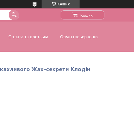
Кошик
Кошик
Оплата та доставка
Обмін і повернення
і жахливого Жах-секрети Клодін