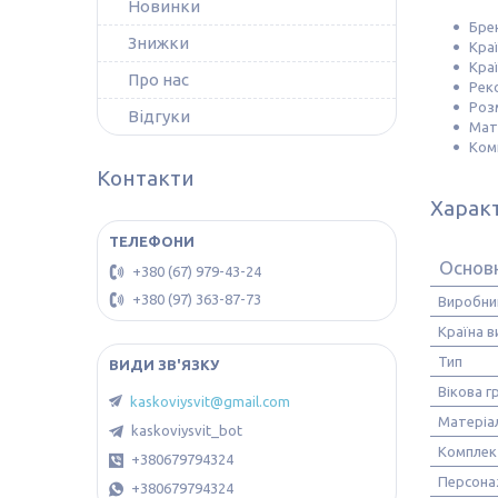
Новинки
Брен
Знижки
Кра
Кра
Про нас
Реко
Розм
Відгуки
Мате
Комп
Контакти
Харак
Основ
+380 (67) 979-43-24
+380 (97) 363-87-73
Виробни
Країна 
Тип
Вікова г
kaskoviysvit@gmail.com
Матеріа
kaskoviysvit_bot
Комплек
+380679794324
Персона
+380679794324