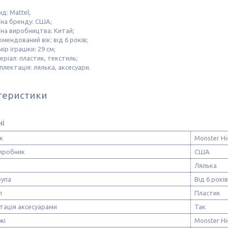
д: Mattel;
їна бренду: США;
їна виробництва: Китай;
мендований вік: від 6 років;
ір іграшки: 29 см;
ріал: пластик, текстиль;
лектація: лялька, аксесуари.
теристики
ні
к
Monster Hi
виробник
США
Лялька
рупа
Від 6 років
л
Пластик
тація аксесуарами
Так
жі
Monster Hi