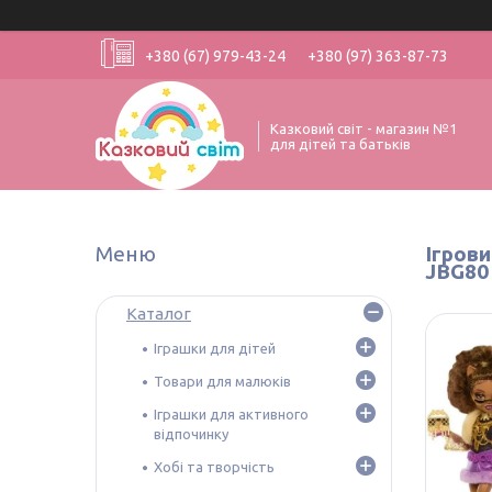
+380 (67) 979-43-24
+380 (97) 363-87-73
Казковий світ - магазин №1
для дітей та батьків
Ігров
JBG80
Каталог
Іграшки для дітей
Товари для малюків
Іграшки для активного
відпочинку
Хобі та творчість