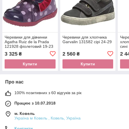
Черевики для дівчинки
Черевики для хлопчика
Чере
Agatha Ruiz de la Prada
Garvalin 131582 сірі 24-29
хлоп
121928 фіолетовий 19-23
сині
3 325
2 560
2 4
₴
₴
Купити
Купити
Про нас
100% позитивних з 60 відгуків за рік
Працює з 10.07.2018
м. Ковель
Україна м Ковель , Ковель, Україна
Контакти