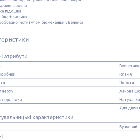
уральна вовна
чка підошва
тібка-блискавка
обовано Інститутом біомеханіки у Валенсії.
теристики
і атрибути
к
Biomecanic
виробник
Іспанія
ття
Чоботи
л верху
Лакова шк
л підкладки
Натуральн
Для дівча
тувальницькі характеристики
Бузковий
ні