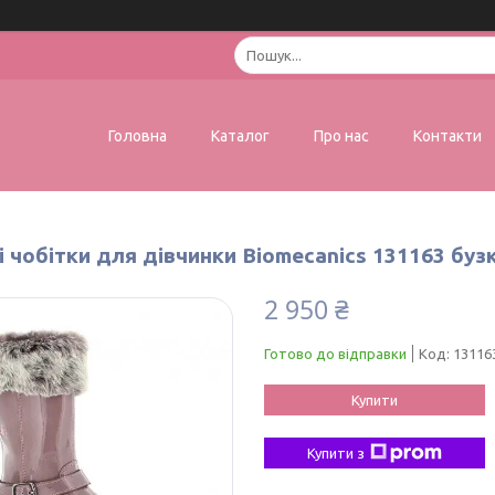
Головна
Каталог
Про нас
Контакти
 чобітки для дівчинки Biomecanics 131163 бузк
2 950 ₴
Готово до відправки
Код:
13116
Купити
Купити з