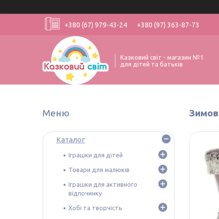
+380 (67) 979-43-24
+380 (97) 363-87-73
Казковий світ - магазин №1
для дітей та батьків
Зимові
Каталог
Іграшки для дітей
Товари для малюків
Іграшки для активного
відпочинку
Хобі та творчість