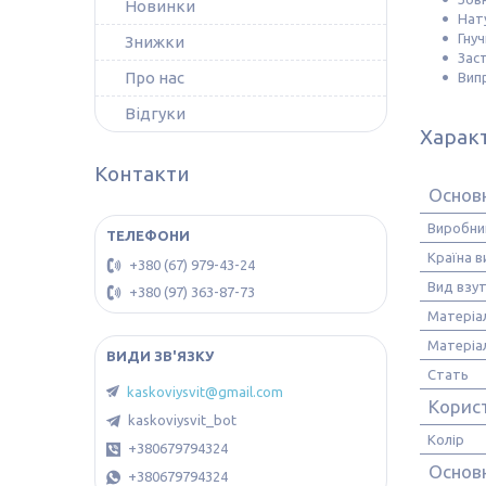
Новинки
Нат
Гну
Знижки
Зас
Про нас
Випр
Відгуки
Харак
Контакти
Основн
Виробни
Країна 
+380 (67) 979-43-24
Вид взу
+380 (97) 363-87-73
Матеріа
Матеріа
Стать
kaskoviysvit@gmail.com
Корис
kaskoviysvit_bot
Колір
+380679794324
Основ
+380679794324