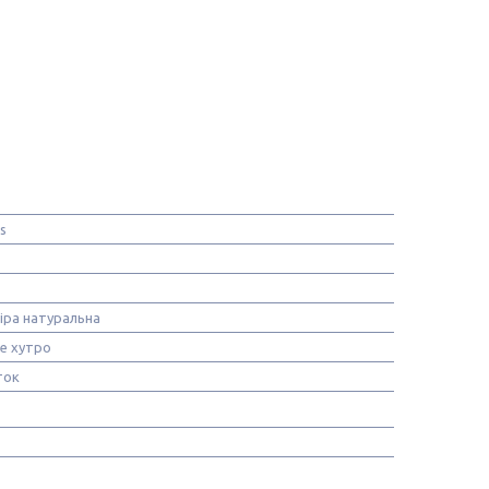
s
іра натуральна
е хутро
ток