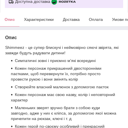
Доступна доставка
Опис
Характеристики
Доставка
Оплата
Умови п
Опис
Shimmeez - це супер блискучі і неймовірно сяючі звірята, які
завжди будуть радувати дитини!
Симпатичні зовні і приємно м'які всередині
Кожен персонаж прикрашений двосторонніми
паєтками, щоб перевернути їх, потрібно просто
провести рукою і вони змінять колір
Створюйте власний малюнок з допомогою паєток
Кожен персонаж має свою назву, колір і неповторний
характер
Маленьких зверят зручно брати з собою куди
завгодно, адже у них є кліпса, за допомогою якої можна
причепити на рюкзак, ключі і т. д
Кожен герой по-своєму особливий і прекрасний