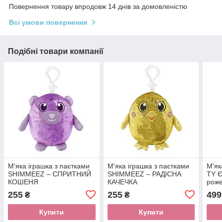
Повернення товару впродовж 14 днів за домовленістю
Всі умови повернення
Подібні товари компанії
М'яка іграшка з паєтками
М'яка іграшка з паєтками
М'як
SHIMMEEZ – СПРИТНИЙ
SHIMMEEZ – РАДІСНА
TY Є
КОШЕНЯ
КАЧЕЧКА
рож
255
255
499
₴
₴
Купити
Купити